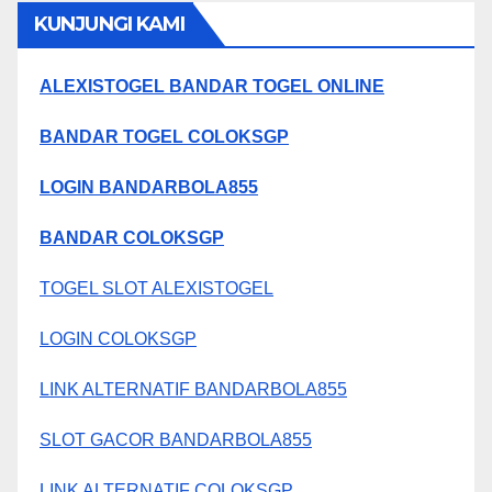
KUNJUNGI KAMI
ALEXISTOGEL BANDAR TOGEL ONLINE
BANDAR TOGEL COLOKSGP
LOGIN BANDARBOLA855
BANDAR COLOKSGP
TOGEL SLOT ALEXISTOGEL
LOGIN COLOKSGP
LINK ALTERNATIF BANDARBOLA855
SLOT GACOR BANDARBOLA855
LINK ALTERNATIF COLOKSGP