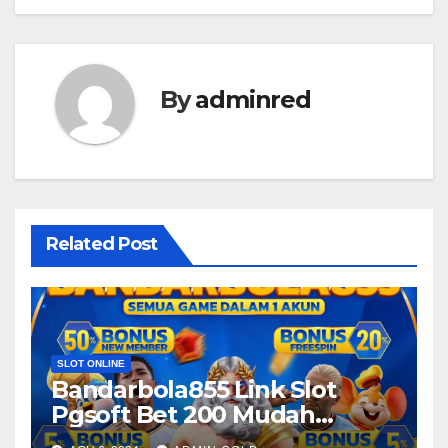
By
adminred
Related Post
SLOT ONLINE
Bandarbola855 Link Slot
Pgsoft Bet 200 Mudah
Jakpot 2024 Sebagai