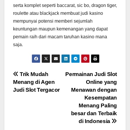
serta komplet seperti baccarat, sic bo, dragon tiger,
roulette atau blackjack membuat judi kasino
mempunyai potensi memberi sejumlah
keuntungan maupun kemenangan yang dapat
pemain raih dari macam taruhan kasino mana
saja.
Navigasi
Trik Mudah
Permainan Judi Slot
Menang di Agen
Online yang
pos
Judi Slot Tergacor
Menawan dengan
Kesempatan
Menang Paling
besar dan Terbaik
di Indonesia