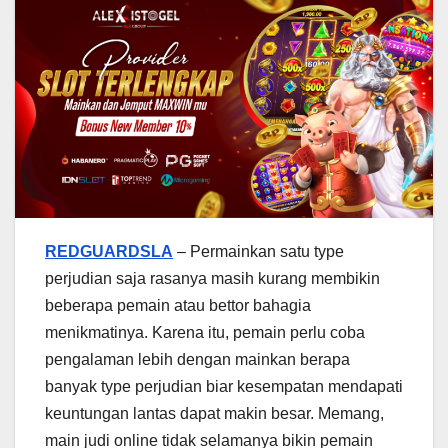
REDGUARDSLA
– Permainkan satu type
perjudian saja rasanya masih kurang membikin
beberapa pemain atau bettor bahagia
menikmatinya. Karena itu, pemain perlu coba
pengalaman lebih dengan mainkan berapa
banyak type perjudian biar kesempatan mendapati
keuntungan lantas dapat makin besar. Memang,
main judi online tidak selamanya bikin pemain