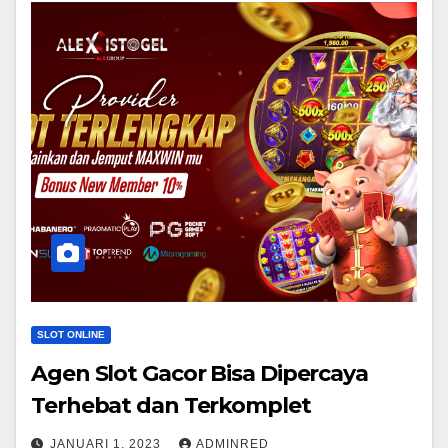
SLOT ONLINE
Agen Slot Gacor Bisa Dipercaya
Terhebat dan Terkomplet
JANUARI 1, 2023
ADMINRED