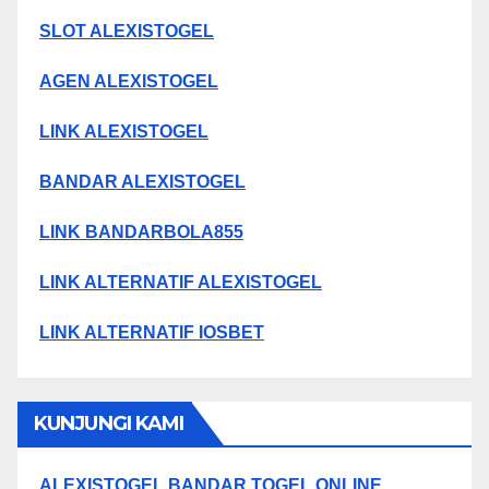
SLOT ALEXISTOGEL
AGEN ALEXISTOGEL
LINK ALEXISTOGEL
BANDAR ALEXISTOGEL
LINK BANDARBOLA855
LINK ALTERNATIF ALEXISTOGEL
LINK ALTERNATIF IOSBET
KUNJUNGI KAMI
ALEXISTOGEL BANDAR TOGEL ONLINE