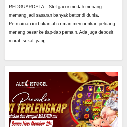
REDGUARDSLA – Slot gacor mudah menang
memang jadi sasaran banyak bettor di dunia.
Permainan ini bukanlah cuman memberikan peluang
menang besar ke tiap-tiap pemain. Ada juga deposit
murah sekali yang…