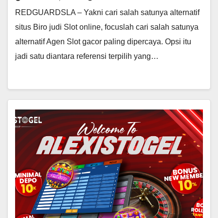
REDGUARDSLA – Yakni cari salah satunya alternatif
situs Biro judi Slot online, focuslah cari salah satunya
alternatif Agen Slot gacor paling dipercaya. Opsi itu
jadi satu diantara referensi terpilih yang…