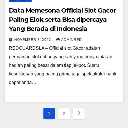
Data Memesona Official Slot Gacor
Paling Elok serta Bisa dipercaya
Yang Berada di Indonesia
NOVEMBER 8, 2022
ADMINRED
REDGUARDSLA – Official slot Gacor adalah
permainan slot online yang sah yang punya juta-an
hadiah paling besar dalam tiap jekpot. Suatu
kesuksesan yang paling prima juga spektakuler nanti
dapat anda…
Paginasi
1
2
pos