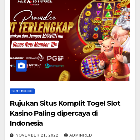
SLOT ONLINE
Rujukan Situs Komplit Togel Slot
Kasino Paling dipercaya di
Indonesia
NOVEMBER 21, 2022
ADMINRED