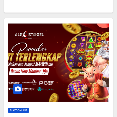
SLOT ONLINE