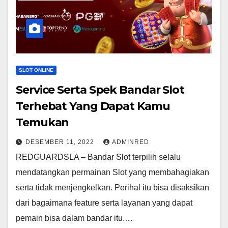
SLOT ONLINE
Service Serta Spek Bandar Slot
Terhebat Yang Dapat Kamu
Temukan
DESEMBER 11, 2022
ADMINRED
REDGUARDSLA – Bandar Slot terpilih selalu
mendatangkan permainan Slot yang membahagiakan
serta tidak menjengkelkan. Perihal itu bisa disaksikan
dari bagaimana feature serta layanan yang dapat
pemain bisa dalam bandar itu.…