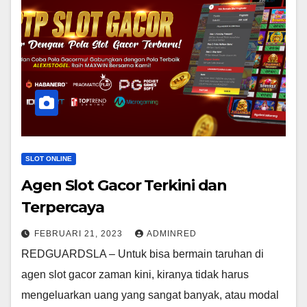
SLOT ONLINE
Agen Slot Gacor Terkini dan
Terpercaya
FEBRUARI 21, 2023
ADMINRED
REDGUARDSLA – Untuk bisa bermain taruhan di
agen slot gacor zaman kini, kiranya tidak harus
mengeluarkan uang yang sangat banyak, atau modal