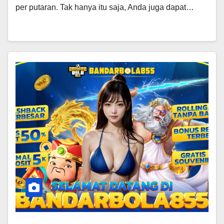
per putaran. Tak hanya itu saja, Anda juga dapat…