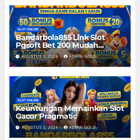
SLOT ONLINE
Bandarbola855 Link Slot
Pgsoft Bet 200 Mudah
Jakpot 2024 Sebagai
AGUSTUS 6, 2024
ADMIN GOLD
SLOT ONLINE
Keuntungan Memainkan Slot
Gacor Pragmatic
AGUSTUS 1, 2024
ADMIN GOLD