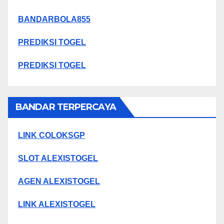
BANDARBOLA855
PREDIKSI TOGEL
PREDIKSI TOGEL
BANDAR TERPERCAYA
LINK COLOKSGP
SLOT ALEXISTOGEL
AGEN ALEXISTOGEL
LINK ALEXISTOGEL