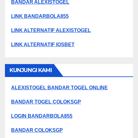
BANDAR ALEXISTOGEL
LINK BANDARBOLA855
LINK ALTERNATIF ALEXISTOGEL
LINK ALTERNATIF IOSBET
KUNJUNGI KAMI
ALEXISTOGEL BANDAR TOGEL ONLINE
BANDAR TOGEL COLOKSGP
LOGIN BANDARBOLA855
BANDAR COLOKSGP