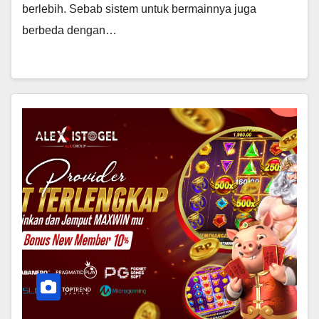
berlebih. Sebab sistem untuk bermainnya juga
berbeda dengan…