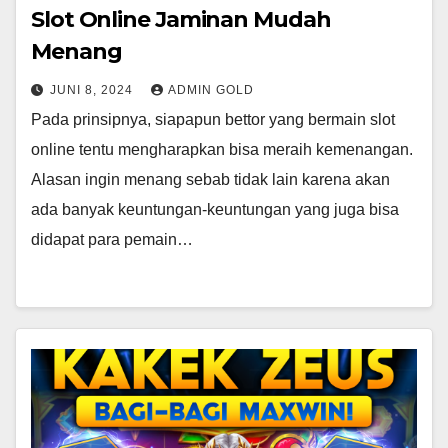
Slot Online Jaminan Mudah
Menang
JUNI 8, 2024
ADMIN GOLD
Pada prinsipnya, siapapun bettor yang bermain slot
online tentu mengharapkan bisa meraih kemenangan.
Alasan ingin menang sebab tidak lain karena akan
ada banyak keuntungan-keuntungan yang juga bisa
didapat para pemain…