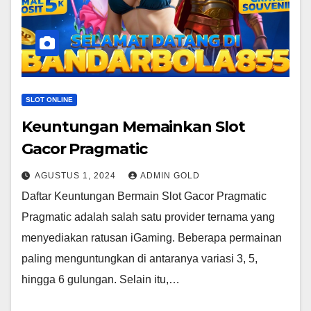
SLOT ONLINE
Keuntungan Memainkan Slot
Gacor Pragmatic
AGUSTUS 1, 2024
ADMIN GOLD
Daftar Keuntungan Bermain Slot Gacor Pragmatic
Pragmatic adalah salah satu provider ternama yang
menyediakan ratusan iGaming. Beberapa permainan
paling menguntungkan di antaranya variasi 3, 5,
hingga 6 gulungan. Selain itu,…