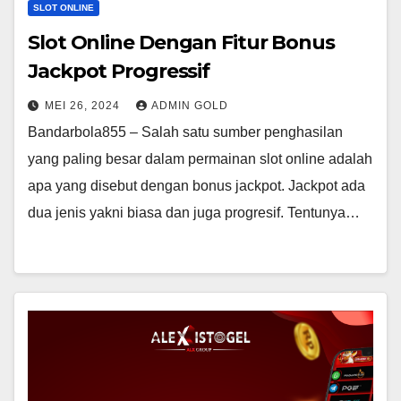
SLOT ONLINE
Slot Online Dengan Fitur Bonus
Jackpot Progressif
MEI 26, 2024
ADMIN GOLD
Bandarbola855 – Salah satu sumber penghasilan
yang paling besar dalam permainan slot online adalah
apa yang disebut dengan bonus jackpot. Jackpot ada
dua jenis yakni biasa dan juga progresif. Tentunya…