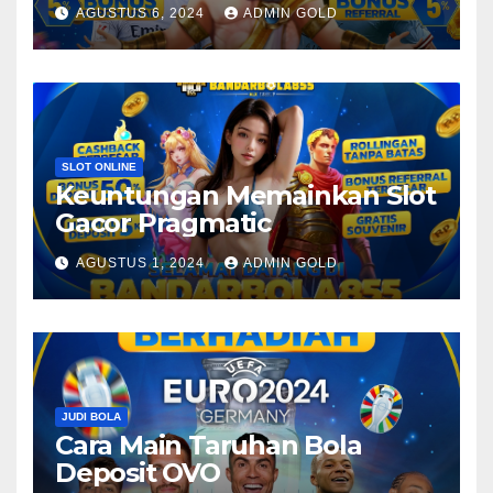
Jakpot 2024 Sebagai
AGUSTUS 6, 2024
ADMIN GOLD
SLOT ONLINE
Keuntungan Memainkan Slot
Gacor Pragmatic
AGUSTUS 1, 2024
ADMIN GOLD
JUDI BOLA
Cara Main Taruhan Bola
Deposit OVO