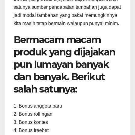
satunya sumber pendapatan tambahan juga dapat
jadi modal tambahan yang bakal memungkinnya
kita masih tetap bermain walaupun punyai minim.
Bermacam macam
produk yang dijajakan
pun lumayan banyak
dan banyak. Berikut
salah satunya:
1. Bonus anggota baru
2. Bonus rollingan
3. Bonus kontes
4. Bonus freebet