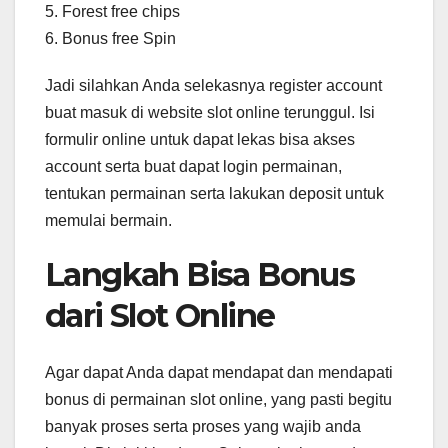
5. Forest free chips
6. Bonus free Spin
Jadi silahkan Anda selekasnya register account
buat masuk di website slot online terunggul. Isi
formulir online untuk dapat lekas bisa akses
account serta buat dapat login permainan,
tentukan permainan serta lakukan deposit untuk
memulai bermain.
Langkah Bisa Bonus
dari Slot Online
Agar dapat Anda dapat mendapat dan mendapati
bonus di permainan slot online, yang pasti begitu
banyak proses serta proses yang wajib anda