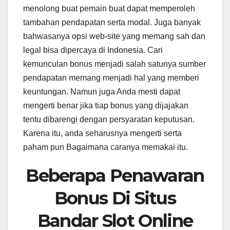
menolong buat pemain buat dapat memperoleh
tambahan pendapatan serta modal. Juga banyak
bahwasanya opsi web-site yang memang sah dan
legal bisa dipercaya di Indonesia. Cari
kemunculan bonus menjadi salah satunya sumber
pendapatan memang menjadi hal yang memberi
keuntungan. Namun juga Anda mesti dapat
mengerti benar jika tiap bonus yang dijajakan
tentu dibarengi dengan persyaratan keputusan.
Karena itu, anda seharusnya mengerti serta
paham pun Bagaimana caranya memakai itu.
Beberapa Penawaran
Bonus Di Situs
Bandar Slot Online