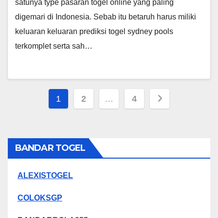
satunya type pasaran togel online yang paling
digemari di Indonesia. Sebab itu betaruh harus miliki
keluaran keluaran prediksi togel sydney pools
terkomplet serta sah…
Paginasi
1
2
…
4
pos
BANDAR TOGEL
ALEXISTOGEL
COLOKSGP