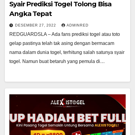
Syair Prediksi Togel Tolong Bisa
Angka Tepat
DESEMBER 27, 2022
ADMINRED
REDGUARDSLA – Ada fans prediksi togel atau toto
gelap pastinya telah tak asing dengan bermacam
nama dalam dunia togel, terhitung salah satunya syair
togel. Namun buat betaruh yang pemula di…