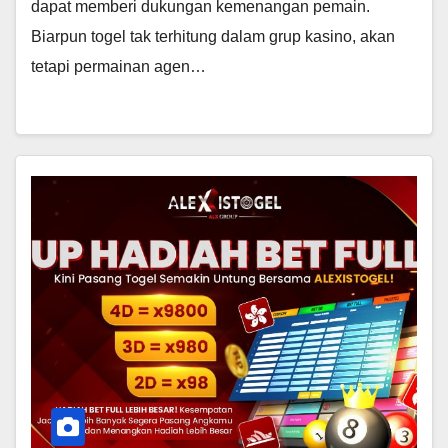
dapat memberi dukungan kemenangan pemain.
Biarpun togel tak terhitung dalam grup kasino, akan
tetapi permainan agen…