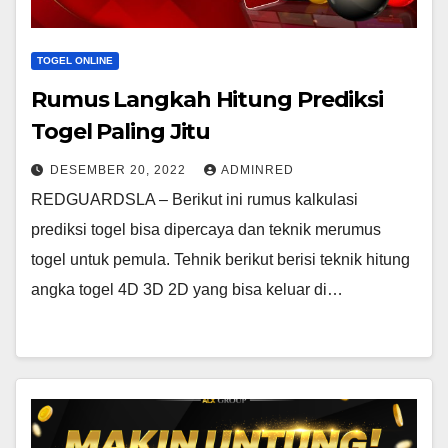
TOGEL ONLINE
Rumus Langkah Hitung Prediksi
Togel Paling Jitu
DESEMBER 20, 2022
ADMINRED
REDGUARDSLA – Berikut ini rumus kalkulasi
prediksi togel bisa dipercaya dan teknik merumus
togel untuk pemula. Tehnik berikut berisi teknik hitung
angka togel 4D 3D 2D yang bisa keluar di…