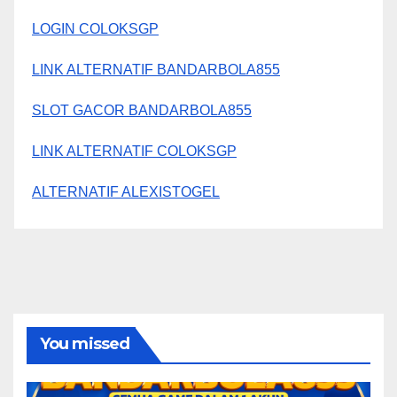
LOGIN COLOKSGP
LINK ALTERNATIF BANDARBOLA855
SLOT GACOR BANDARBOLA855
LINK ALTERNATIF COLOKSGP
ALTERNATIF ALEXISTOGEL
You missed