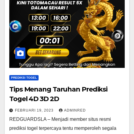
PREDIKSI TOGEL
Tips Menang Taruhan Prediksi
Togel 4D 3D 2D
FEBRUARI 19, 2023
ADMINRED
REDGUARDSLA – Menjadi member situs resmi
prediksi togel terpercaya tentu memperoleh segala