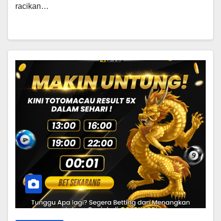
racikan…