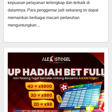
kepuasan pelayanan terlengkap dan terbaik di
dalamnya. Para penggemar judi sekarang ini dapat
memainkan berbagai macam pertaruhan
menguntungkan…