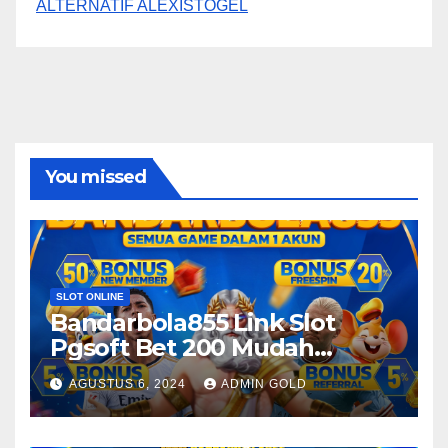
ALTERNATIF ALEXISTOGEL
You missed
SLOT ONLINE
Bandarbola855 Link Slot
Pgsoft Bet 200 Mudah
Jakpot 2024 Sebagai
AGUSTUS 6, 2024
ADMIN GOLD