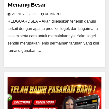
Menang Besar
APRIL 26, 2023
ADMINRED
REDGUARDSLA – Akan dijelaskan terlebih dahulu
terkait dengan apa itu prediksi togel, dan bagaimana
sistem serta cara untuk memainkannya. Yakni togel
sendiri merupakan jenis permainan taruhan yang kini
ramai digunakan,…