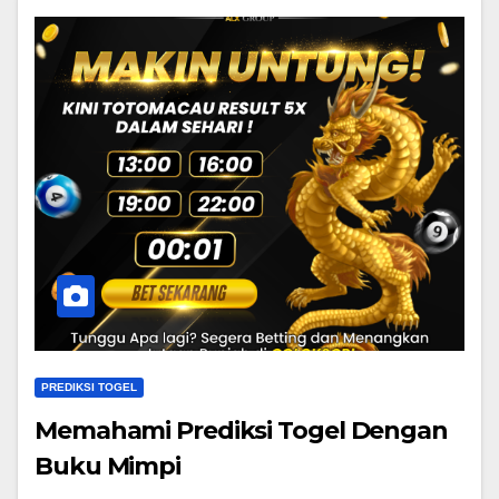
PREDIKSI TOGEL
Memahami Prediksi Togel Dengan
Buku Mimpi