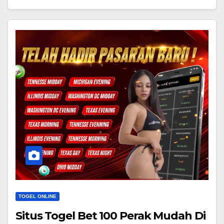
TOGEL ONLINE
Situs Togel Bet 100 Perak Mudah Di