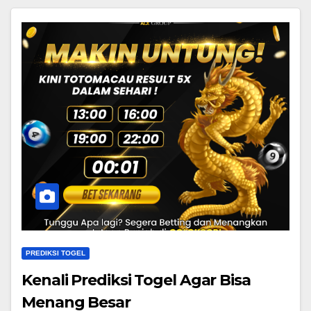
PREDIKSI TOGEL
Kenali Prediksi Togel Agar Bisa
Menang Besar