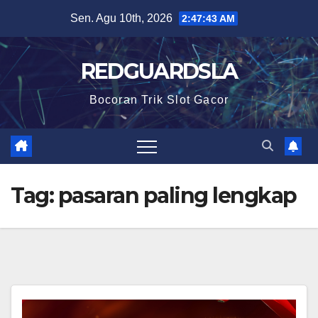
Skip
Sen. Agu 10th, 2026
2:47:45 AM
to
content
REDGUARDSLA
Bocoran Trik Slot Gacor
Tag:
pasaran paling lengkap