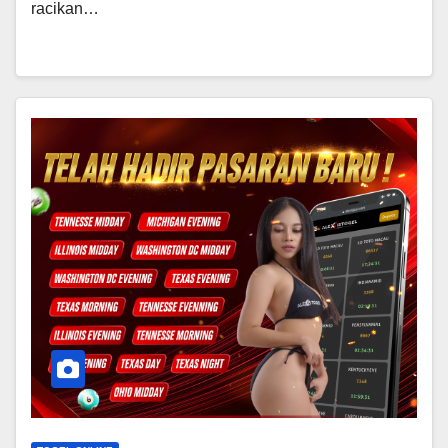
racikan…