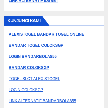
LINK ALTERNATIF IOSBET
KUNJUNGI KAMI
ALEXISTOGEL BANDAR TOGEL ONLINE
BANDAR TOGEL COLOKSGP
LOGIN BANDARBOLA855
BANDAR COLOKSGP
TOGEL SLOT ALEXISTOGEL
LOGIN COLOKSGP
LINK ALTERNATIF BANDARBOLA855