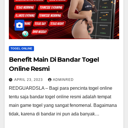
TOGEL ONLINE
Benefit Main Di Bandar Togel
Online Resmi
APRIL 23, 2023
ADMINRED
REDGUARDSLA – Bagi para pencinta togel online
tentu saja bandar togel online resmi adalah tempat
main game togel yang sangat fenomenal. Bagaimana
tidak, karena di bandar ini pun ada banyak…