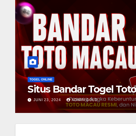
i Situs
TOGEL ONLINE
Situs Bandar To
JUNI 23, 2024
ADMIN GOLD