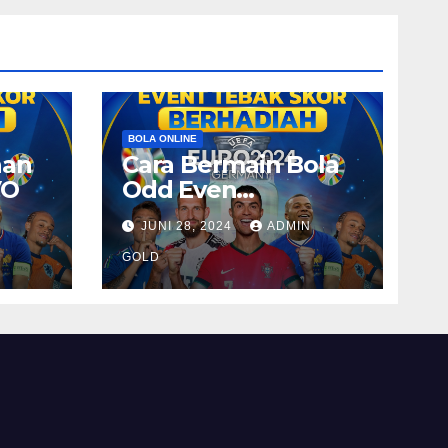
BOLA ONLINE
han
Cara Bermain Bola
VO
Odd Even
Bundesliga di Situs
JUNI 28, 2024
ADMIN
Terbaik
GOLD