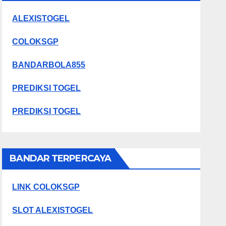
ALEXISTOGEL
COLOKSGP
BANDARBOLA855
PREDIKSI TOGEL
PREDIKSI TOGEL
BANDAR TERPERCAYA
LINK COLOKSGP
SLOT ALEXISTOGEL