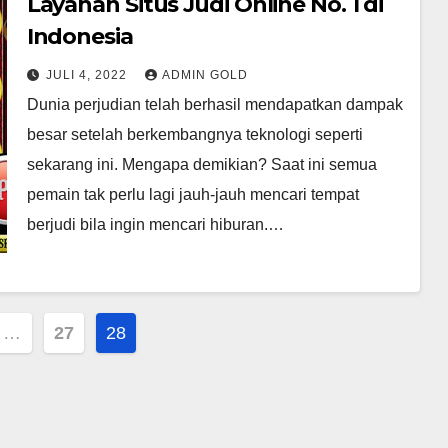
Layanan Situs Judi Online No. 1 di
Indonesia
JULI 4, 2022
ADMIN GOLD
Dunia perjudian telah berhasil mendapatkan dampak
besar setelah berkembangnya teknologi seperti
sekarang ini. Mengapa demikian? Saat ini semua
pemain tak perlu lagi jauh-jauh mencari tempat
berjudi bila ingin mencari hiburan.…
i
…
27
28