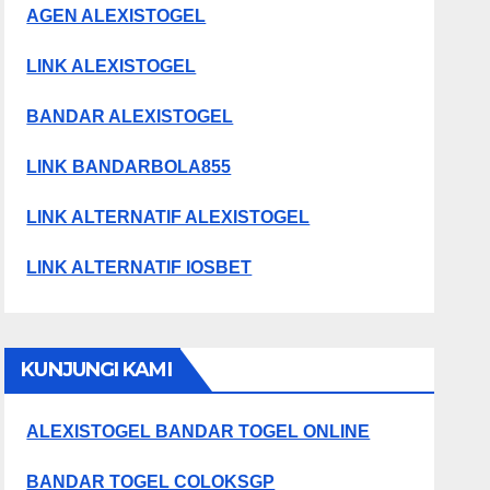
AGEN ALEXISTOGEL
LINK ALEXISTOGEL
BANDAR ALEXISTOGEL
LINK BANDARBOLA855
LINK ALTERNATIF ALEXISTOGEL
LINK ALTERNATIF IOSBET
KUNJUNGI KAMI
ALEXISTOGEL BANDAR TOGEL ONLINE
BANDAR TOGEL COLOKSGP