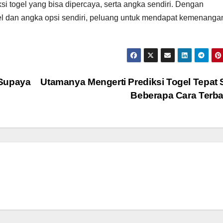
 togel yang bisa dipercaya, serta angka sendiri. Dengan
l dan angka opsi sendiri, peluang untuk mendapat kemenanga
 Supaya
Utamanya Mengerti Prediksi Togel Tepat 
Beberapa Cara Terb