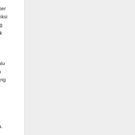
ber
iksi
ng
k
alu
a
ang
a.