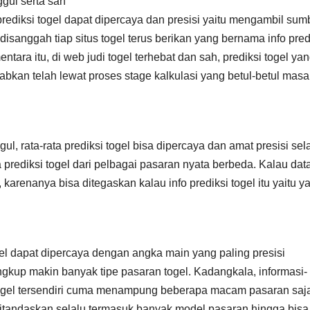
ggul serta sah
o prediksi togel dapat dipercaya dan presisi yaitu mengambil sum
 disanggah tiap situs togel terus berikan yang bernama info pred
ara itu, di web judi togel terhebat dan sah, prediksi togel ya
abkan telah lewat proses stage kalkulasi yang betul-betul masa
gul, rata-rata prediksi togel bisa dipercaya dan amat presisi sel
a prediksi togel dari pelbagai pasaran nyata berbeda. Kalau dat
 karenanya bisa ditegaskan kalau info prediksi togel itu yaitu y
gel dapat dipercaya dengan angka main yang paling presisi
gkup makin banyak tipe pasaran togel. Kadangkala, informasi-
s togel tersendiri cuma menampung beberapa macam pasaran saj
a ditandaskan selalu termasuk banyak model pasaran hingga bisa