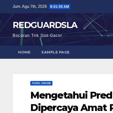
Skip
Jum. Agu 7th, 2026
8:01:56 AM
to
content
REDGUARDSLA
Bocoran Trik Slot Gacor
HOME
SAMPLE PAGE
TOGEL ONLINE
Mengetahui Predi
Dipercaya Amat P