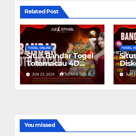
Related Post
TOGEL ONLINE
TOGEL O
Situs Bandar Togel
Situ
Totomacau 4D
Disk
Terviral 2024
Indo
JUN 23, 2024
ADMIN GOLD
JUN 1
You missed