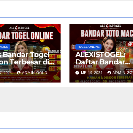
NLINE
TOGEL ONLINE
s Bandar Togel
ALEXISTOGEL:
on Terbesar di
Daftar Bandar
nesia
Togel Toto Mac
7, 2024
ADMIN GOLD
MEI 19, 2024
ADMIN GO
4d Terpercaya