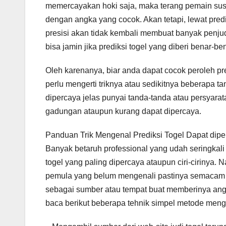
memercayakan hoki saja, maka terang pemain susa
dengan angka yang cocok. Akan tetapi, lewat predi
presisi akan tidak kembali membuat banyak penjudi
bisa jamin jika prediksi togel yang diberi benar-be
Oleh karenanya, biar anda dapat cocok peroleh pre
perlu mengerti triknya atau sedikitnya beberapa ta
dipercaya jelas punyai tanda-tanda atau persyarat
gadungan ataupun kurang dapat dipercaya.
Panduan Trik Mengenal Prediksi Togel Dapat dip
Banyak betaruh professional yang udah seringkali 
togel yang paling dipercaya ataupun ciri-cirinya. 
pemula yang belum mengenali pastinya semacam ap
sebagai sumber atau tempat buat memberinya angk
baca berikut beberapa tehnik simpel metode menger