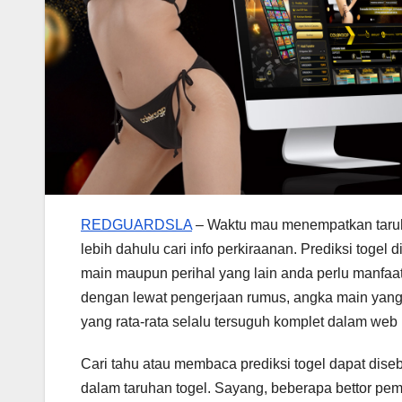
REDGUARDSLA
– Waktu mau menempatkan taruhan
lebih dahulu cari info perkiraanan. Prediksi togel
main maupun perihal yang lain anda perlu manfaat 
dengan lewat pengerjaan rumus, angka main yang 
yang rata-rata selalu tersuguh komplet dalam web 
Cari tahu atau membaca prediksi togel dapat diseb
dalam taruhan togel. Sayang, beberapa bettor pe