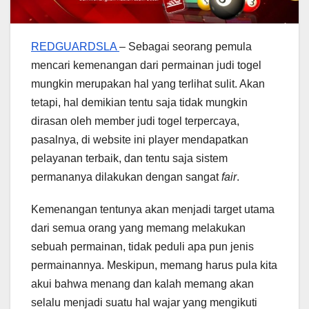
REDGUARDSLA
– Sebagai seorang pemula
mencari kemenangan dari permainan judi togel
mungkin merupakan hal yang terlihat sulit. Akan
tetapi, hal demikian tentu saja tidak mungkin
dirasan oleh member judi togel terpercaya,
pasalnya, di website ini player mendapatkan
pelayanan terbaik, dan tentu saja sistem
permananya dilakukan dengan sangat
fair
.
Kemenangan tentunya akan menjadi target utama
dari semua orang yang memang melakukan
sebuah permainan, tidak peduli apa pun jenis
permainannya. Meskipun, memang harus pula kita
akui bahwa menang dan kalah memang akan
selalu menjadi suatu hal wajar yang mengikuti