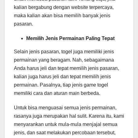
kalian bergabung dengan website terpercaya,
maka kalian akan bisa memilih banyak jenis
pasaran.
Memilih Jenis Permainan Paling Tepat
Selain jenis pasaran, togel juga memiliki jenis
permainan yang beragam. Nah, sebagaimana
Anda harus jeli dan tepat memilih jenis pasaran,
kalian juga harus jeli dan tepat memilih jenis
permainan. Pasalnya, tiap jenis game togel
memiliki cara dan aturan main berbeda.
Untuk bisa menguasai semua jenis permainan,
rasanya juga merupakan hal sulit. Karena itu, kami
menyarankan untuk mula-mula menjajal semua
jenis, dan saat melakukan percobaan tersebut,