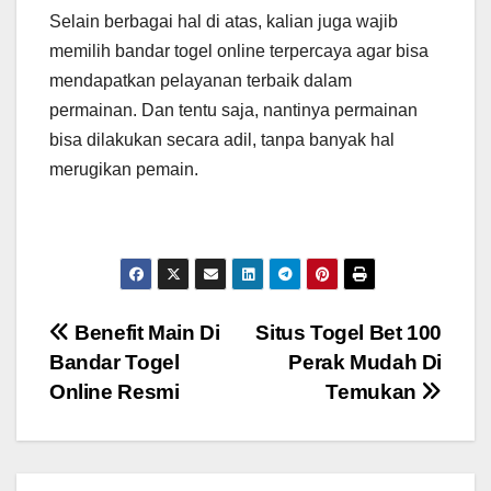
Selain berbagai hal di atas, kalian juga wajib
memilih bandar togel online terpercaya agar bisa
mendapatkan pelayanan terbaik dalam
permainan. Dan tentu saja, nantinya permainan
bisa dilakukan secara adil, tanpa banyak hal
merugikan pemain.
Navigasi
Benefit Main Di
Situs Togel Bet 100
Bandar Togel
Perak Mudah Di
pos
Online Resmi
Temukan