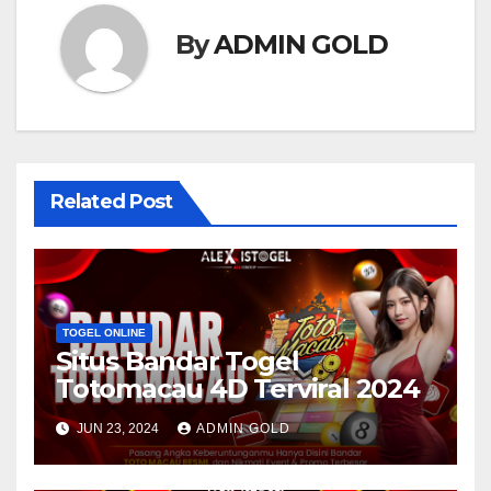
By
ADMIN GOLD
Related Post
TOGEL ONLINE
Situs Bandar Togel
Totomacau 4D Terviral 2024
JUN 23, 2024
ADMIN GOLD