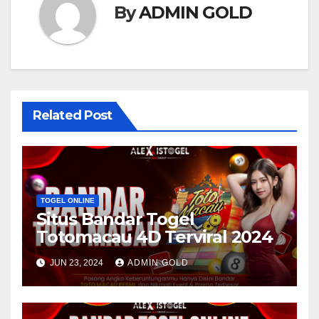
By
ADMIN GOLD
Related Post
TOGEL ONLINE
Situs Bandar Togel
Totomacau 4D Terviral 2024
JUN 23, 2024
ADMIN GOLD