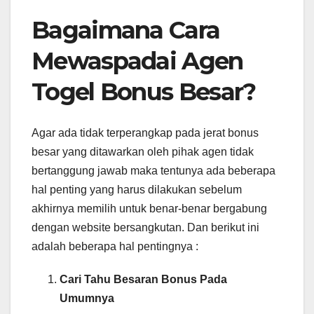
Bagaimana Cara
Mewaspadai Agen
Togel Bonus Besar?
Agar ada tidak terperangkap pada jerat bonus
besar yang ditawarkan oleh pihak agen tidak
bertanggung jawab maka tentunya ada beberapa
hal penting yang harus dilakukan sebelum
akhirnya memilih untuk benar-benar bergabung
dengan website bersangkutan. Dan berikut ini
adalah beberapa hal pentingnya :
Cari Tahu Besaran Bonus Pada
Umumnya