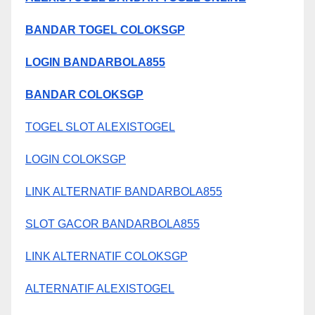
BANDAR TOGEL COLOKSGP
LOGIN BANDARBOLA855
BANDAR COLOKSGP
TOGEL SLOT ALEXISTOGEL
LOGIN COLOKSGP
LINK ALTERNATIF BANDARBOLA855
SLOT GACOR BANDARBOLA855
LINK ALTERNATIF COLOKSGP
ALTERNATIF ALEXISTOGEL