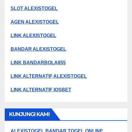
SLOT ALEXISTOGEL
AGEN ALEXISTOGEL
LINK ALEXISTOGEL
BANDAR ALEXISTOGEL
LINK BANDARBOLA855
LINK ALTERNATIF ALEXISTOGEL
LINK ALTERNATIF IOSBET
KUNJUNGI KAMI
ALEXISTOGEL BANDAR TOGEL ONLINE