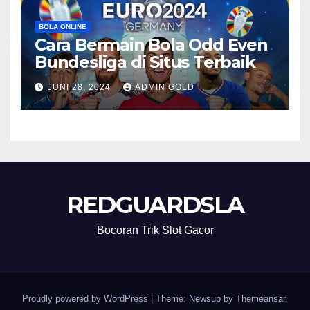
BOLA ONLINE
Cara Bermain Bola Odd Even
Bundesliga di Situs Terbaik
JUNI 28, 2024
ADMIN GOLD
REDGUARDSLA
Bocoran Trik Slot Gacor
Proudly powered by WordPress
|
Theme: Newsup by
Themeansar
.