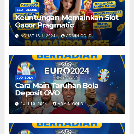
SLOT ONLINE
Keuntungan Memainkan Slot
Gacor Pragmatic
AGUSTUS 1, 2024
ADMIN GOLD
JUDI BOLA
Cara Main Taruhan Bola
Deposit OVO
JULI 10, 2024
ADMIN GOLD