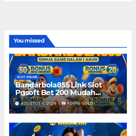
You missed
SLOT ONLINE
Bandarbola855 Link Slot
Pgsoft Bet 200 Mudah
Jakpot 2024 Sebagai
AGUSTUS 6, 2024
ADMIN GOLD