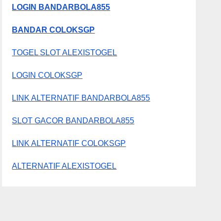
LOGIN BANDARBOLA855
BANDAR COLOKSGP
TOGEL SLOT ALEXISTOGEL
LOGIN COLOKSGP
LINK ALTERNATIF BANDARBOLA855
SLOT GACOR BANDARBOLA855
LINK ALTERNATIF COLOKSGP
ALTERNATIF ALEXISTOGEL