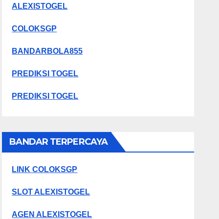
ALEXISTOGEL
COLOKSGP
BANDARBOLA855
PREDIKSI TOGEL
PREDIKSI TOGEL
BANDAR TERPERCAYA
LINK COLOKSGP
SLOT ALEXISTOGEL
AGEN ALEXISTOGEL