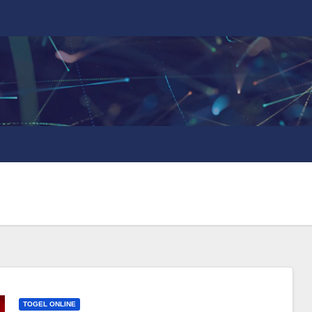
TOGEL ONLINE