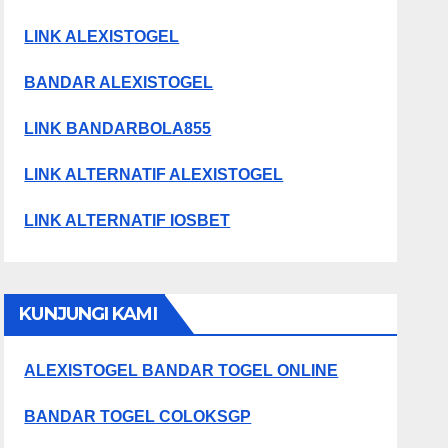
LINK ALEXISTOGEL
BANDAR ALEXISTOGEL
LINK BANDARBOLA855
LINK ALTERNATIF ALEXISTOGEL
LINK ALTERNATIF IOSBET
KUNJUNGI KAMI
ALEXISTOGEL BANDAR TOGEL ONLINE
BANDAR TOGEL COLOKSGP