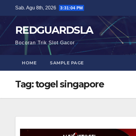
Skip
Sab. Agu 8th, 2026
3:31:05 PM
to
content
REDGUARDSLA
Bocoran Trik Slot Gacor
HOME
SAMPLE PAGE
Tag:
togel singapore