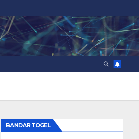
BANDAR TOGEL