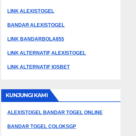
LINK ALEXISTOGEL
BANDAR ALEXISTOGEL
LINK BANDARBOLA855
LINK ALTERNATIF ALEXISTOGEL
LINK ALTERNATIF IOSBET
KUNJUNGI KAMI
ALEXISTOGEL BANDAR TOGEL ONLINE
BANDAR TOGEL COLOKSGP