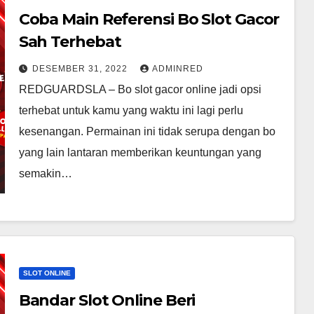
Coba Main Referensi Bo Slot Gacor
Sah Terhebat
DESEMBER 31, 2022
ADMINRED
REDGUARDSLA – Bo slot gacor online jadi opsi
terhebat untuk kamu yang waktu ini lagi perlu
kesenangan. Permainan ini tidak serupa dengan bo
yang lain lantaran memberikan keuntungan yang
semakin…
SLOT ONLINE
Bandar Slot Online Beri