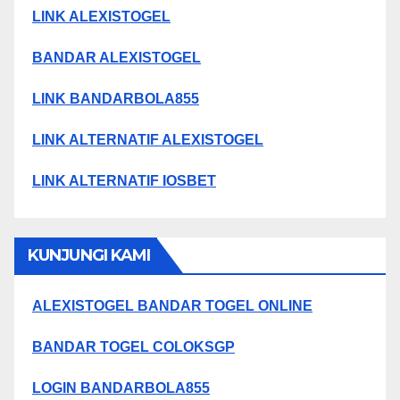
LINK ALEXISTOGEL
BANDAR ALEXISTOGEL
LINK BANDARBOLA855
LINK ALTERNATIF ALEXISTOGEL
LINK ALTERNATIF IOSBET
KUNJUNGI KAMI
ALEXISTOGEL BANDAR TOGEL ONLINE
BANDAR TOGEL COLOKSGP
LOGIN BANDARBOLA855