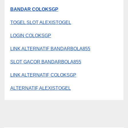
BANDAR COLOKSGP
TOGEL SLOT ALEXISTOGEL
LOGIN COLOKSGP
LINK ALTERNATIF BANDARBOLA855
SLOT GACOR BANDARBOLA855
LINK ALTERNATIF COLOKSGP
ALTERNATIF ALEXISTOGEL