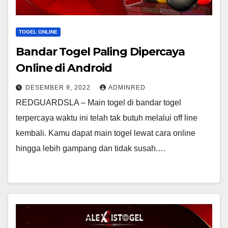
TOGEL ONLINE
Bandar Togel Paling Dipercaya
Online di Android
DESEMBER 9, 2022
ADMINRED
REDGUARDSLA – Main togel di bandar togel
terpercaya waktu ini telah tak butuh melalui off line
kembali. Kamu dapat main togel lewat cara online
hingga lebih gampang dan tidak susah.…