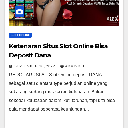
SLOT ONLINE
Ketenaran Situs Slot Online Bisa
Deposit Dana
SEPTEMBER 26, 2022
ADMINRED
REDGUARDSLA – Slot Online deposit DANA,
sebagai satu diantara type perjudian online yang
sekarang sedang merasakan ketenaran. Bukan
sekedar keluasaan dalam ikuti taruhan, tapi kita bisa
pula mendapat beberapa keuntungan…