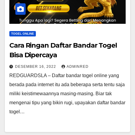
TOGEL ONLINE
Cara Ringan Daftar Bandar Togel
Bisa Dipercaya
DESEMBER 16, 2022
ADMINRED
REDGUARDSLA – Daftar bandar togel online yang
berada pada internet itu ada beberapa serta tentu saja
miliki keistimewaannya masing-masing. Biar tak
mengenai tipu yang bikin rugi, upayakan daftar bandar
togel…