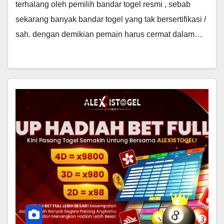
terhalang oleh pemilih bandar togel resmi , sebab
sekarang banyak bandar togel yang tak bersertifikasi /
sah. dengan demikian pemain harus cermat dalam…