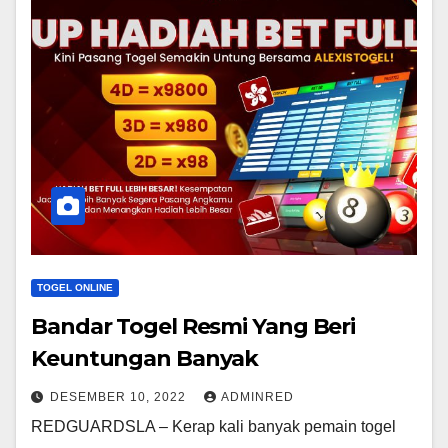
TOGEL ONLINE
Bandar Togel Resmi Yang Beri
Keuntungan Banyak
DESEMBER 10, 2022
ADMINRED
REDGUARDSLA – Kerap kali banyak pemain togel