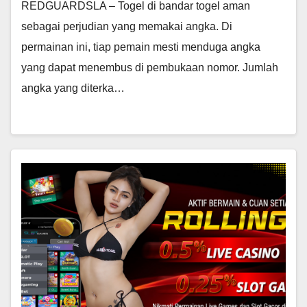
REDGUARDSLA – Togel di bandar togel aman
sebagai perjudian yang memakai angka. Di
permainan ini, tiap pemain mesti menduga angka
yang dapat menembus di pembukaan nomor. Jumlah
angka yang diterka…