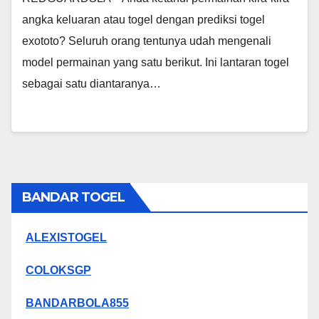
angka keluaran atau togel dengan prediksi togel
exototo? Seluruh orang tentunya udah mengenali
model permainan yang satu berikut. Ini lantaran togel
sebagai satu diantaranya…
BANDAR TOGEL
ALEXISTOGEL
COLOKSGP
BANDARBOLA855