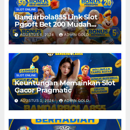
SLOT ONLINE
Bandarbola855 Link Slot
Pgsoft Bet 200 Mudah
Jakpot 2024 Sebagai
AGUSTUS 6, 2024
ADMIN GOLD
SLOT ONLINE
Keuntungan Memainkan Slot
Gacor Pragmatic
AGUSTUS 1, 2024
ADMIN GOLD