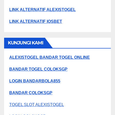
LINK ALTERNATIF ALEXISTOGEL
LINK ALTERNATIF IOSBET
KUNJUNGI KAMI
ALEXISTOGEL BANDAR TOGEL ONLINE
BANDAR TOGEL COLOKSGP
LOGIN BANDARBOLA855
BANDAR COLOKSGP
TOGEL SLOT ALEXISTOGEL