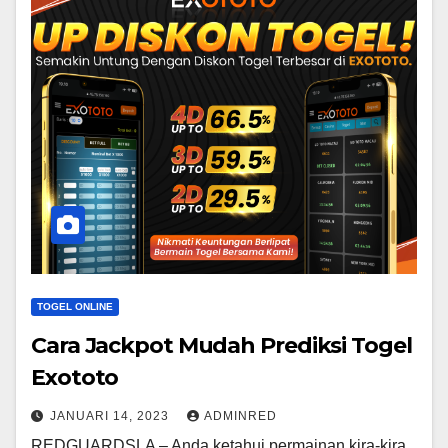
TOGEL ONLINE
Cara Jackpot Mudah Prediksi Togel
Exototo
JANUARI 14, 2023
ADMINRED
REDGUARDSLA – Anda ketahui permainan kira-kira