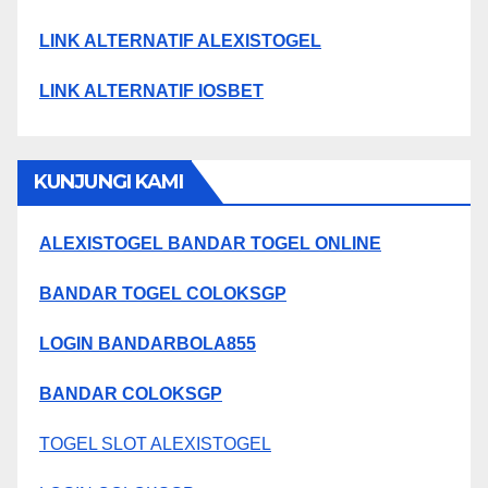
LINK ALTERNATIF ALEXISTOGEL
LINK ALTERNATIF IOSBET
KUNJUNGI KAMI
ALEXISTOGEL BANDAR TOGEL ONLINE
BANDAR TOGEL COLOKSGP
LOGIN BANDARBOLA855
BANDAR COLOKSGP
TOGEL SLOT ALEXISTOGEL