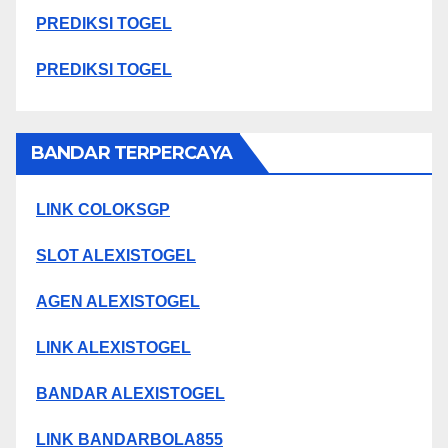
PREDIKSI TOGEL
PREDIKSI TOGEL
BANDAR TERPERCAYA
LINK COLOKSGP
SLOT ALEXISTOGEL
AGEN ALEXISTOGEL
LINK ALEXISTOGEL
BANDAR ALEXISTOGEL
LINK BANDARBOLA855