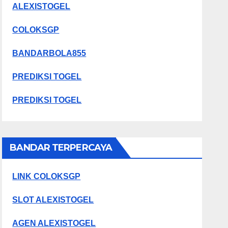
ALEXISTOGEL
COLOKSGP
BANDARBOLA855
PREDIKSI TOGEL
PREDIKSI TOGEL
BANDAR TERPERCAYA
LINK COLOKSGP
SLOT ALEXISTOGEL
AGEN ALEXISTOGEL