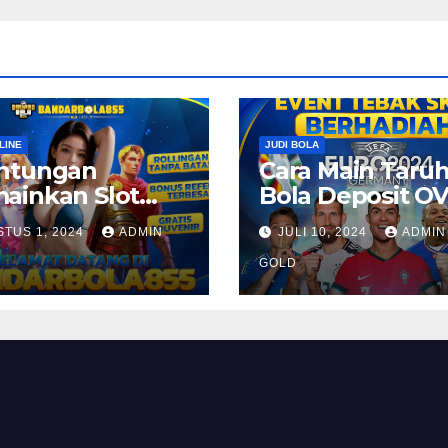
LINE
JUDI BOLA
ntungan
Cara Main Taru
ainkan Slot
Bola Deposit O
or Pragmatic
TUS 1, 2024
ADMIN
JULI 10, 2024
ADMIN
GOLD