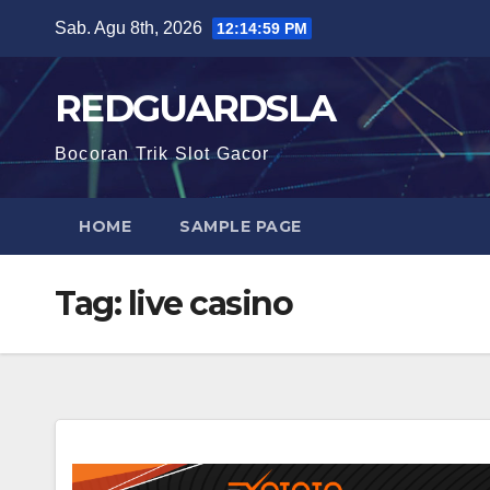
Skip
Sab. Agu 8th, 2026
12:14:59 PM
to
content
REDGUARDSLA
Bocoran Trik Slot Gacor
HOME
SAMPLE PAGE
Tag:
live casino