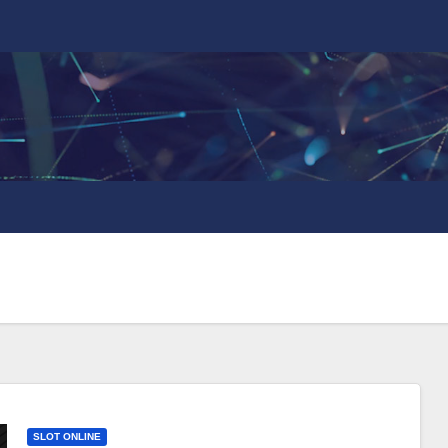
SLOT ONLINE