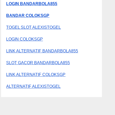
LOGIN BANDARBOLA855
BANDAR COLOKSGP
TOGEL SLOT ALEXISTOGEL
LOGIN COLOKSGP
LINK ALTERNATIF BANDARBOLA855
SLOT GACOR BANDARBOLA855
LINK ALTERNATIF COLOKSGP
ALTERNATIF ALEXISTOGEL