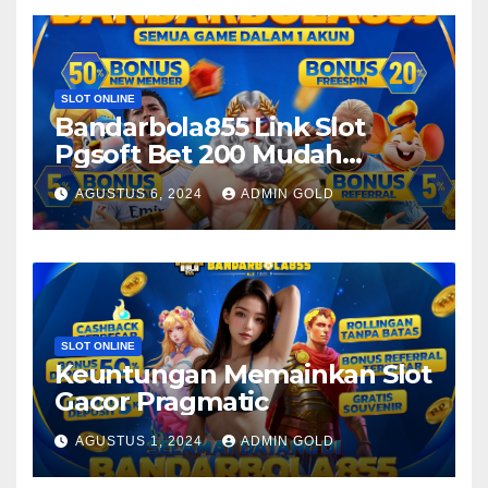
SLOT ONLINE
Bandarbola855 Link Slot
Pgsoft Bet 200 Mudah
Jakpot 2024 Sebagai
AGUSTUS 6, 2024
ADMIN GOLD
SLOT ONLINE
Keuntungan Memainkan Slot
Gacor Pragmatic
AGUSTUS 1, 2024
ADMIN GOLD