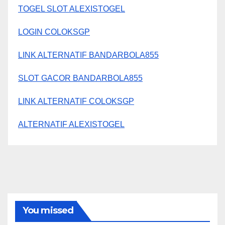
TOGEL SLOT ALEXISTOGEL
LOGIN COLOKSGP
LINK ALTERNATIF BANDARBOLA855
SLOT GACOR BANDARBOLA855
LINK ALTERNATIF COLOKSGP
ALTERNATIF ALEXISTOGEL
You missed