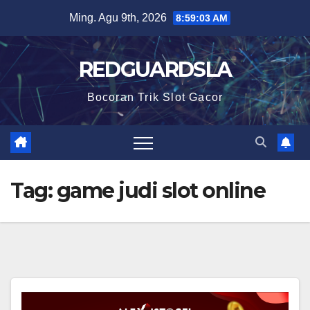
Skip
Ming. Agu 9th, 2026
8:59:04 AM
to
content
REDGUARDSLA
Bocoran Trik Slot Gacor
Tag:
game judi slot online