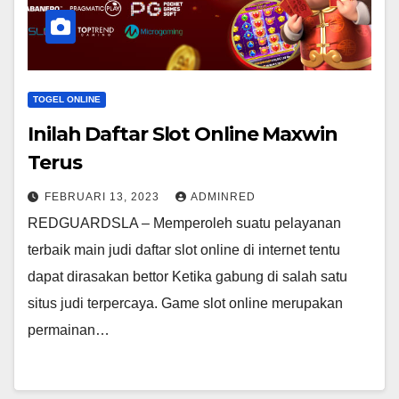
TOGEL ONLINE
Inilah Daftar Slot Online Maxwin
Terus
FEBRUARI 13, 2023
ADMINRED
REDGUARDSLA – Memperoleh suatu pelayanan
terbaik main judi daftar slot online di internet tentu
dapat dirasakan bettor Ketika gabung di salah satu
situs judi terpercaya. Game slot online merupakan
permainan…