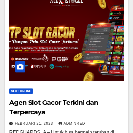
SLOT ONLINE
Agen Slot Gacor Terkini dan
Terpercaya
FEBRUARI 21, 2023
ADMINRED
REDGUARDSLA – Untuk bisa bermain taruhan di