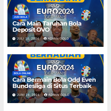
JUDI BOLA
Cara Main Taruhan Bola
Deposit OVO
JULI 10, 2024
ADMIN GOLD
BOLA ONLINE
Cara Bermain Bola Odd Even
Bundesliga di Situs Terbaik
JUNI 28, 2024
ADMIN GOLD