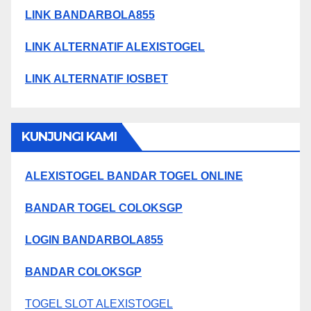
LINK BANDARBOLA855
LINK ALTERNATIF ALEXISTOGEL
LINK ALTERNATIF IOSBET
KUNJUNGI KAMI
ALEXISTOGEL BANDAR TOGEL ONLINE
BANDAR TOGEL COLOKSGP
LOGIN BANDARBOLA855
BANDAR COLOKSGP
TOGEL SLOT ALEXISTOGEL