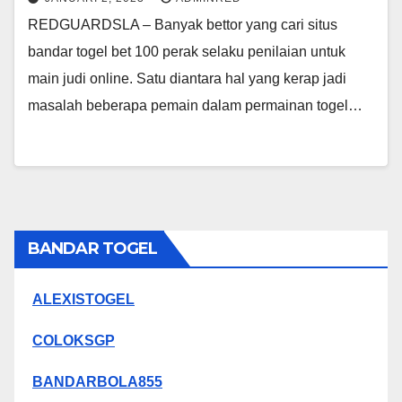
REDGUARDSLA – Banyak bettor yang cari situs
bandar togel bet 100 perak selaku penilaian untuk
main judi online. Satu diantara hal yang kerap jadi
masalah beberapa pemain dalam permainan togel…
BANDAR TOGEL
ALEXISTOGEL
COLOKSGP
BANDARBOLA855