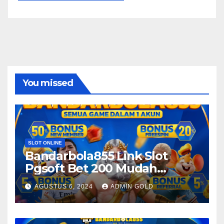
You missed
SLOT ONLINE
Bandarbola855 Link Slot
Pgsoft Bet 200 Mudah
Jakpot 2024 Sebagai
AGUSTUS 6, 2024
ADMIN GOLD