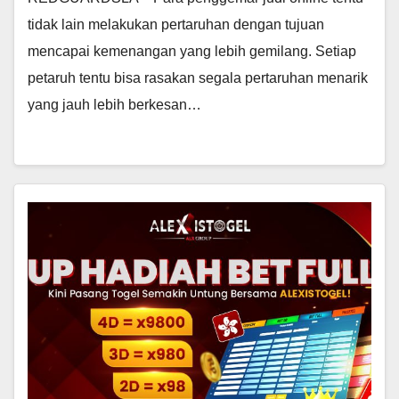
tidak lain melakukan pertaruhan dengan tujuan
mencapai kemenangan yang lebih gemilang. Setiap
petaruh tentu bisa rasakan segala pertaruhan menarik
yang jauh lebih berkesan…