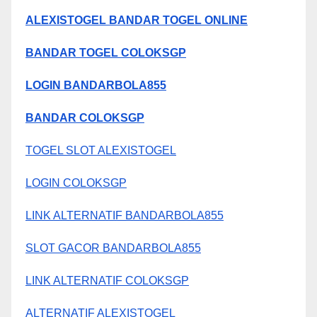
ALEXISTOGEL BANDAR TOGEL ONLINE
BANDAR TOGEL COLOKSGP
LOGIN BANDARBOLA855
BANDAR COLOKSGP
TOGEL SLOT ALEXISTOGEL
LOGIN COLOKSGP
LINK ALTERNATIF BANDARBOLA855
SLOT GACOR BANDARBOLA855
LINK ALTERNATIF COLOKSGP
ALTERNATIF ALEXISTOGEL