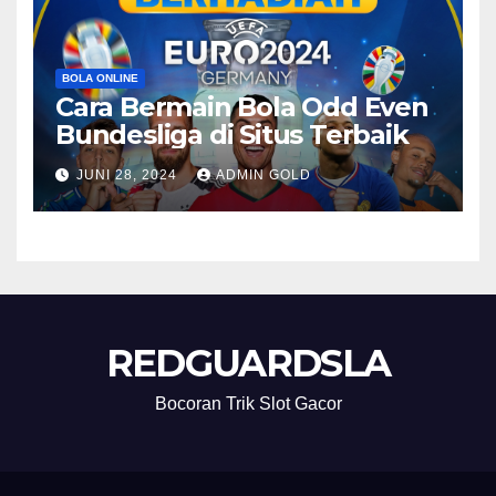
BOLA ONLINE
Cara Bermain Bola Odd Even
Bundesliga di Situs Terbaik
JUNI 28, 2024
ADMIN GOLD
REDGUARDSLA
Bocoran Trik Slot Gacor