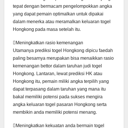
tepat dengan bermacam pengelompokkan angka
yang dapat pemain optimalkan untuk dipakai
dalam menerka atau meramalkan keluaran togel
Hongkong pada masa setelah itu.
Meningkatkan rasio kemenangan
Utamanya prediksi togel Hongkong dipicu faedah
paling besarnya merupakan bisa menaikkan rasio
kemenangan bettor dalam taruhan judi togel
Hongkong. Lantaran, lewat prediksi HK atau
Hongkong itu, pemain miliki angka terpilih yang
dapat terpasang dalam taruhan yang mana itu
bakal memiliki potensi pada sukses mengira
angka keluaran togel pasaran Hongkong serta
membikin anda memiliki potensi menang.
Meningkatkan kekuatan anda bermain togel