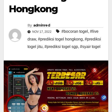
Hongkong
By
adminred
#bocoran togel
,
#live
NOV 17, 2022
draw
,
#prediksi togel hongkong
,
#prediksi
togel jitu
,
#prediksi togel sgp
,
#syair togel