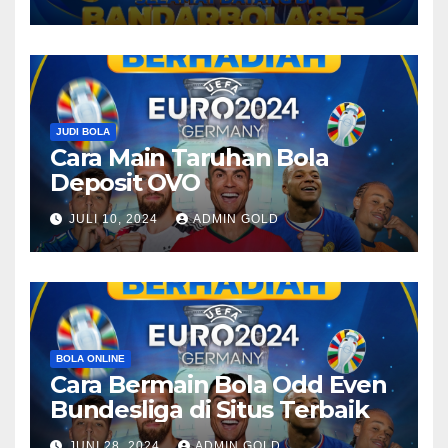
JUDI BOLA
Cara Main Taruhan Bola
Deposit OVO
JULI 10, 2024
ADMIN GOLD
BOLA ONLINE
Cara Bermain Bola Odd Even
Bundesliga di Situs Terbaik
JUNI 28, 2024
ADMIN GOLD