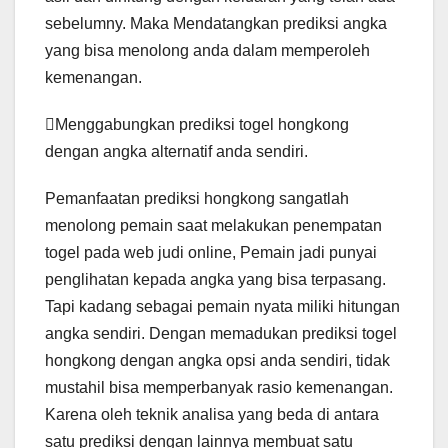
sebelumny. Maka Mendatangkan prediksi angka
yang bisa menolong anda dalam memperoleh
kemenangan.
Menggabungkan prediksi togel hongkong
dengan angka alternatif anda sendiri.
Pemanfaatan prediksi hongkong sangatlah
menolong pemain saat melakukan penempatan
togel pada web judi online, Pemain jadi punyai
penglihatan kepada angka yang bisa terpasang.
Tapi kadang sebagai pemain nyata miliki hitungan
angka sendiri. Dengan memadukan prediksi togel
hongkong dengan angka opsi anda sendiri, tidak
mustahil bisa memperbanyak rasio kemenangan.
Karena oleh teknik analisa yang beda di antara
satu prediksi dengan lainnya membuat satu