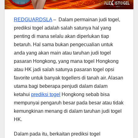
REDGUARDSLA
– Dalam permainan judi togel,
prediksi togel adalah salah satunya hal yang
penting di mana selalu akan diperlukan tiap
betaruh. Hal sama bukan pengecualian untuk
anda yang akan main atau taruhan judi togel
pasaran Hongkong, yang mana togel Hongkong
atau HK jadi salah satunya pasaran togel opsi
favorite untuk banyak togellers di tanah air. Alasan
utama bagi beberapa penjudi dalam dalam
ketahui
prediksi togel
Hongkong sebab bisa
mempunyai pengaruh besar pada besar atau tidak
kemungkinan menang di dalam taruhan judi togel
HK.
Dalam pada itu, berkaitan prediksi togel