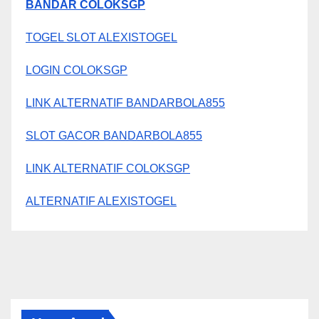
BANDAR COLOKSGP
TOGEL SLOT ALEXISTOGEL
LOGIN COLOKSGP
LINK ALTERNATIF BANDARBOLA855
SLOT GACOR BANDARBOLA855
LINK ALTERNATIF COLOKSGP
ALTERNATIF ALEXISTOGEL