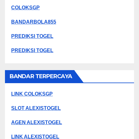
COLOKSGP
BANDARBOLA855
PREDIKSI TOGEL
PREDIKSI TOGEL
BANDAR TERPERCAYA
LINK COLOKSGP
SLOT ALEXISTOGEL
AGEN ALEXISTOGEL
LINK ALEXISTOGEL