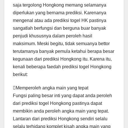
saja tergolong Hongkong memang selamanya
diperlukan yang bernama prediksi. Karenanya
mengenal atau ada prediksi togel HK pastinya
sangatlah berfungsi dan berguna buar banyak
penjudi khususnya dalam peroleh hasil
maksimum. Meski begitu, tidak semuanya bettor
terutamanya banyak pemula ketahui berapa besar
kegunaan dari prediksi Hongkong itu. Karena itu,
kenali beberapa faedah prediksi togel Hongkong
berikut:
Memperoleh angka main yang tepat
Fungsi paling besar inti yang dapat anda peroleh
dari prediksi togel Hongkong pastinya dapat
membikin anda peroleh angka main yang tepat.
Lantaran dari prediksi Hongkong sendiri selalu
selalu terhidang komplet kisah angka main yang