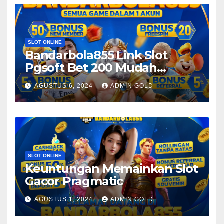
SLOT ONLINE
Bandarbola855 Link Slot
Pgsoft Bet 200 Mudah
Jakpot 2024 Sebagai
AGUSTUS 6, 2024
ADMIN GOLD
SLOT ONLINE
Keuntungan Memainkan Slot
Gacor Pragmatic
AGUSTUS 1, 2024
ADMIN GOLD