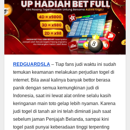
REDGUARDSLA
– Tiap fans judi waktu ini sudah
temukan keamanan melakukan perjudian togel di
internet. Bila awal kalinya banyak bettor berasa
panik dengan semua kemungkinan judi di
Indonesia, saat ini lewat alat online selalu kasih
keringanan main toto gelap lebih nyaman. Karena
judi togel di tanah air ini telah diminati jauh saat
sebelum jaman Penjajah Belanda, sampai kini
togel pasti punyai keberadaan tinggi terpenting