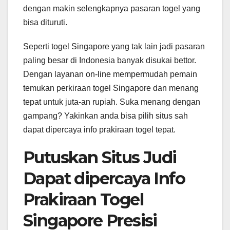
dengan makin selengkapnya pasaran togel yang
bisa dituruti.
Seperti togel Singapore yang tak lain jadi pasaran
paling besar di Indonesia banyak disukai bettor.
Dengan layanan on-line mempermudah pemain
temukan perkiraan togel Singapore dan menang
tepat untuk juta-an rupiah. Suka menang dengan
gampang? Yakinkan anda bisa pilih situs sah
dapat dipercaya info prakiraan togel tepat.
Putuskan Situs Judi
Dapat dipercaya Info
Prakiraan Togel
Singapore Presisi