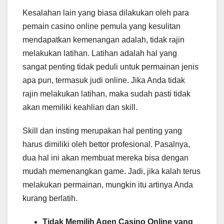
Kesalahan lain yang biasa dilakukan oleh para
pemain casino online pemula yang kesulitan
mendapatkan kemenangan adalah, tidak rajin
melakukan latihan. Latihan adalah hal yang
sangat penting tidak peduli untuk permainan jenis
apa pun, termasuk judi online. Jika Anda tidak
rajin melakukan latihan, maka sudah pasti tidak
akan memiliki keahlian dan skill.
Skill dan insting merupakan hal penting yang
harus dimiliki oleh bettor profesional. Pasalnya,
dua hal ini akan membuat mereka bisa dengan
mudah memenangkan game. Jadi, jika kalah terus
melakukan permainan, mungkin itu artinya Anda
kurang berlatih.
Tidak Memilih Agen Casino Online yang