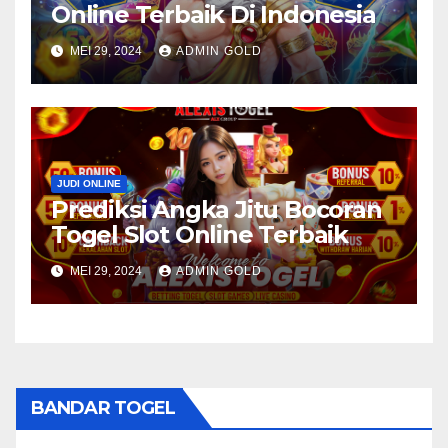
Online Terbaik Di Indonesia
MEI 29, 2024
ADMIN GOLD
JUDI ONLINE
Prediksi Angka Jitu Bocoran
Togel Slot Online Terbaik
MEI 29, 2024
ADMIN GOLD
BANDAR TOGEL