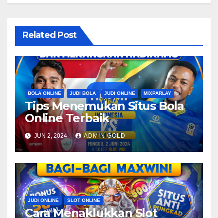
Related Post
BOLA ONLINE
JUDI BOLA
JUDI ONLINE
MIXPARLAY
Tips Menemukan Situs Bola
Online Terbaik
JUN 2, 2024
ADMIN GOLD
JUDI ONLINE
SLOT ONLINE
Cara Menaklukkan Slot