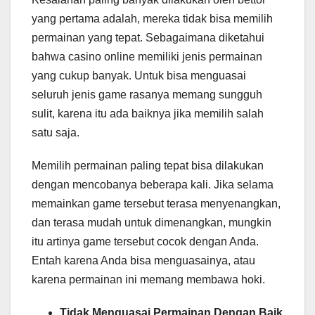
yang pertama adalah, mereka tidak bisa memilih
permainan yang tepat. Sebagaimana diketahui
bahwa casino online memiliki jenis permainan
yang cukup banyak. Untuk bisa menguasai
seluruh jenis game rasanya memang sungguh
sulit, karena itu ada baiknya jika memilih salah
satu saja.
Memilih permainan paling tepat bisa dilakukan
dengan mencobanya beberapa kali. Jika selama
memainkan game tersebut terasa menyenangkan,
dan terasa mudah untuk dimenangkan, mungkin
itu artinya game tersebut cocok dengan Anda.
Entah karena Anda bisa menguasainya, atau
karena permainan ini memang membawa hoki.
Tidak Menguasai Permainan Dengan Baik