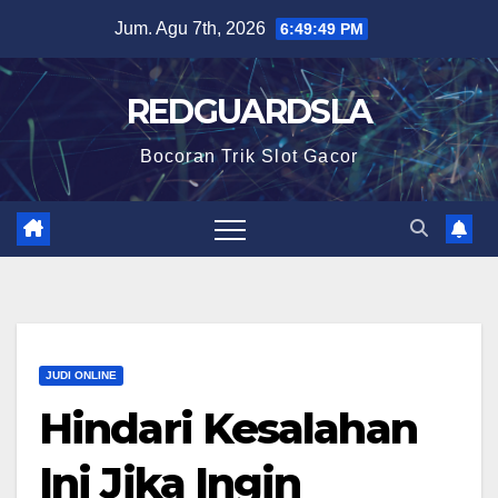
Skip
Jum. Agu 7th, 2026
6:49:50 PM
to
content
REDGUARDSLA
Bocoran Trik Slot Gacor
JUDI ONLINE
Hindari Kesalahan
Ini Jika Ingin