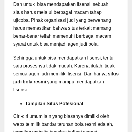
Dan untuk bisa mendapatkan lisensi, sebuah
situs harus melalui berbagai macam tahap
ujicoba. Pihak organisasi judi yang berwenang
harus memastikan bahwa situs terkait memang
benar-benar tellah memenuhi berbagai macam
syarat untuk bisa menjadi agen judi bola.
Sehingga untuk bisa mendapatkan lisensi, tentu
saja prosesnya tidak mudah. Karena itulah, tidak
semua agen judi memiliki lisensi. Dan hanya
situs
judi bola resmi
yang mampu mendapatkan
lisensi.
Tampilan Situs Pofesional
Ciri-ciri umum lain yang biasanya dimiliki oleh
website milik bandar taruhan bola resmi adalah,