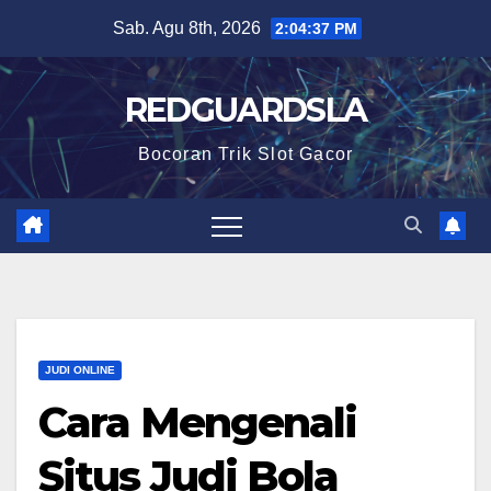
Skip
Sab. Agu 8th, 2026
2:04:37 PM
to
content
REDGUARDSLA
Bocoran Trik Slot Gacor
JUDI ONLINE
Cara Mengenali
Situs Judi Bola