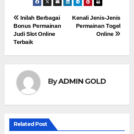
Navigasi
Inilah Berbagai
Kenali Jenis-Jenis
Bonus Permainan
Permainan Togel
pos
Judi Slot Online
Online
Terbaik
By
ADMIN GOLD
Related Post