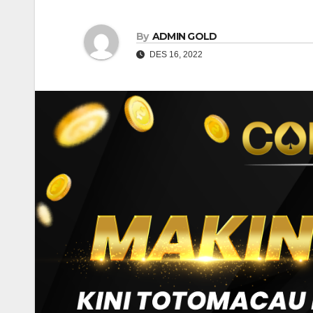
By
ADMIN GOLD
DES 16, 2022