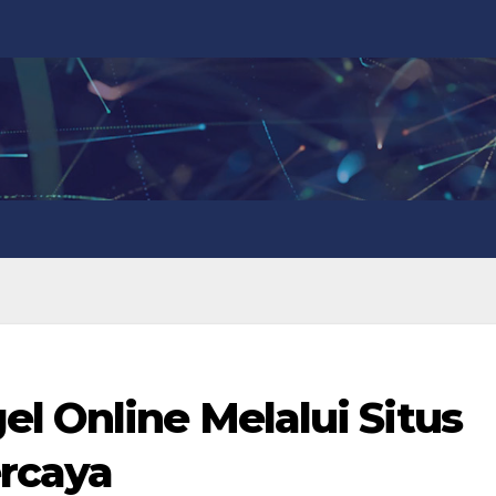
l Online Melalui Situs
ercaya