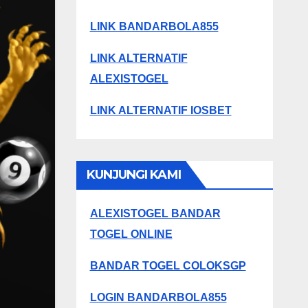
LINK BANDARBOLA855
LINK ALTERNATIF
ALEXISTOGEL
LINK ALTERNATIF IOSBET
KUNJUNGI KAMI
ALEXISTOGEL BANDAR
TOGEL ONLINE
BANDAR TOGEL COLOKSGP
LOGIN BANDARBOLA855