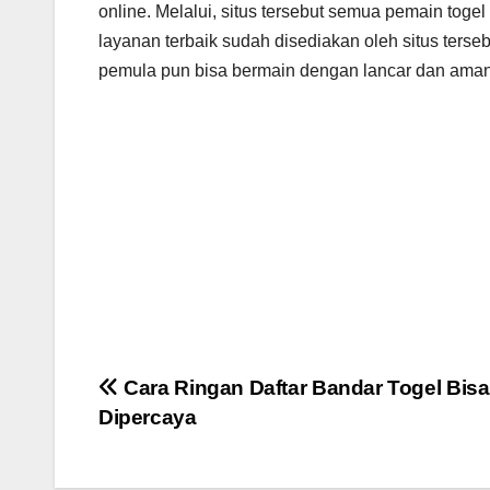
online. Melalui, situs tersebut semua pemain tog
layanan terbaik sudah disediakan oleh situs ter
pemula pun bisa bermain dengan lancar dan aman
Navigasi
Cara Ringan Daftar Bandar Togel Bisa
Dipercaya
pos