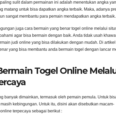
aling sulit dalam permainan ini adalah menentukan angka ya
g matang untuk bisa dapatkan angka terbaik. Maka, adanya pre
ne pun sangat membantu para pemain mendapatkan angka terbaik.
ungan juga cara bermain yang benar togel online melalui situs
pahami agar bisa bermain dengan baik. Anda tidak usah khawat
ain judi online yang bisa dilakukan dengan mudah. Di artikel 
nar yang bisa membantu anda bermain togel dengan lancar me
rmain Togel Online Melalu
percaya
ing banyak dimainkan, termasuk oleh pemain pemula. Untuk bis
masih kebingungan. Untuk itu, disini akan disebutkan macam-
online terpecaya sebagai berikut :