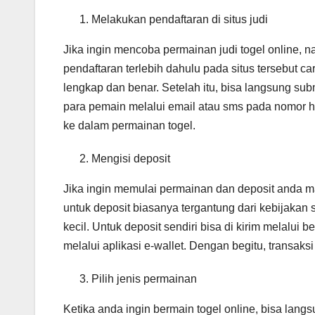
Melakukan pendaftaran di situs judi
Jika ingin mencoba permainan judi togel online,
pendaftaran terlebih dahulu pada situs tersebut c
lengkap dan benar. Setelah itu, bisa langsung su
para pemain melalui email atau sms pada nomor h
ke dalam permainan togel.
Mengisi deposit
Jika ingin memulai permainan dan deposit anda ma
untuk deposit biasanya tergantung dari kebijakan 
kecil. Untuk deposit sendiri bisa di kirim melalui
melalui aplikasi e-wallet. Dengan begitu, transaks
Pilih jenis permainan
Ketika anda ingin bermain togel online, bisa lan