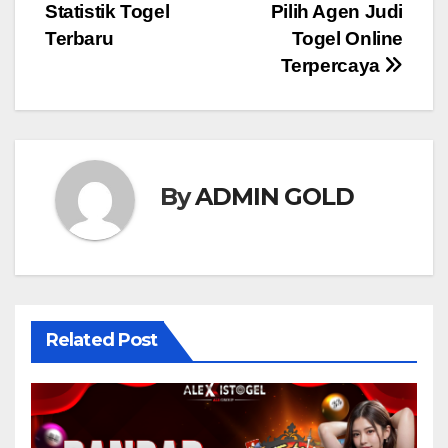
pos
Statistik Togel
Pilih Agen Judi
Terbaru
Togel Online
Terpercaya
By
ADMIN GOLD
Related Post