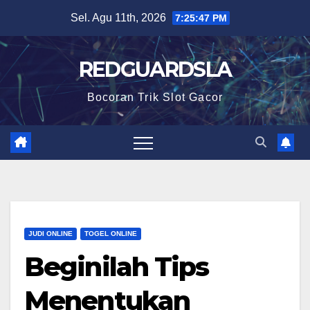
Skip
Sel. Agu 11th, 2026
7:25:48 PM
to
content
REDGUARDSLA
Bocoran Trik Slot Gacor
JUDI ONLINE
TOGEL ONLINE
Beginilah Tips
Menentukan