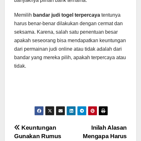
banyaknya plihan bank ternama.
Memilih
bandar judi togel terpercaya
tentunya
harus benar-benar dilakukan dengan cermat dan
seksama. Karena, salah satu penentuan besar
apakah seseorang bisa mendapatkan keuntungan
dari permainan judi online atau tidak adalah dari
bandar yang mereka pilih, apakah terpercaya atau
tidak.
Navigasi
Keuntungan
Inilah Alasan
Gunakan Rumus
Mengapa Harus