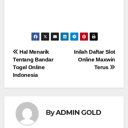
Navigasi
Hal Menarik
Inilah Daftar Slot
Tentang Bandar
Online Maxwin
pos
Togel Online
Terus
Indonesia
By
ADMIN GOLD