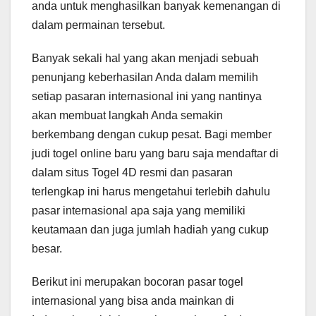
anda untuk menghasilkan banyak kemenangan di
dalam permainan tersebut.
Banyak sekali hal yang akan menjadi sebuah
penunjang keberhasilan Anda dalam memilih
setiap pasaran internasional ini yang nantinya
akan membuat langkah Anda semakin
berkembang dengan cukup pesat. Bagi member
judi togel online baru yang baru saja mendaftar di
dalam situs Togel 4D resmi dan pasaran
terlengkap ini harus mengetahui terlebih dahulu
pasar internasional apa saja yang memiliki
keutamaan dan juga jumlah hadiah yang cukup
besar.
Berikut ini merupakan bocoran pasar togel
internasional yang bisa anda mainkan di