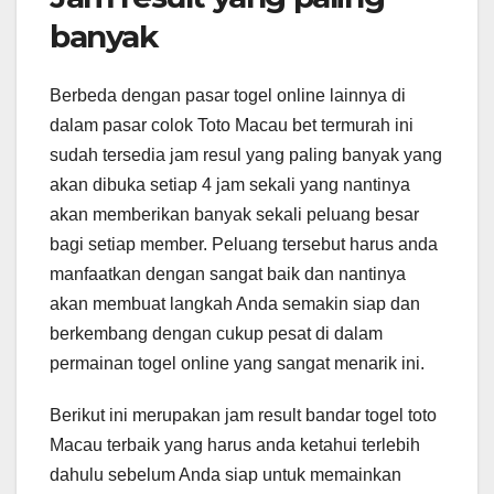
banyak
Berbeda dengan pasar togel online lainnya di
dalam pasar colok Toto Macau bet termurah ini
sudah tersedia jam resul yang paling banyak yang
akan dibuka setiap 4 jam sekali yang nantinya
akan memberikan banyak sekali peluang besar
bagi setiap member. Peluang tersebut harus anda
manfaatkan dengan sangat baik dan nantinya
akan membuat langkah Anda semakin siap dan
berkembang dengan cukup pesat di dalam
permainan togel online yang sangat menarik ini.
Berikut ini merupakan jam result bandar togel toto
Macau terbaik yang harus anda ketahui terlebih
dahulu sebelum Anda siap untuk memainkan