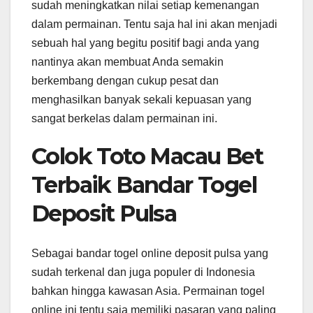
sudah meningkatkan nilai setiap kemenangan
dalam permainan. Tentu saja hal ini akan menjadi
sebuah hal yang begitu positif bagi anda yang
nantinya akan membuat Anda semakin
berkembang dengan cukup pesat dan
menghasilkan banyak sekali kepuasan yang
sangat berkelas dalam permainan ini.
Colok Toto Macau Bet
Terbaik Bandar Togel
Deposit Pulsa
Sebagai bandar togel online deposit pulsa yang
sudah terkenal dan juga populer di Indonesia
bahkan hingga kawasan Asia. Permainan togel
online ini tentu saja memiliki pasaran yang paling