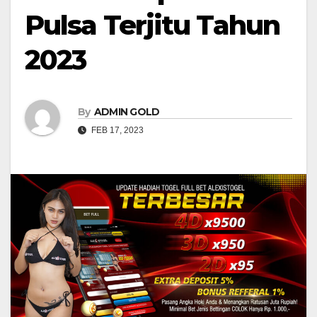
Pulsa Terjitu Tahun
2023
By
ADMIN GOLD
FEB 17, 2023