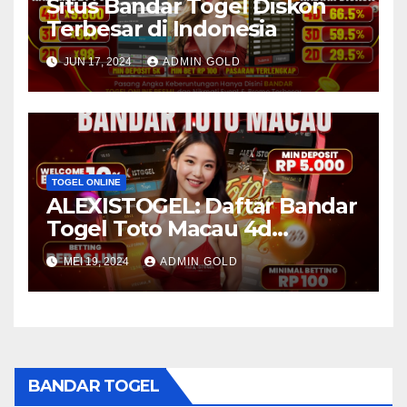
Situs Bandar Togel Diskon
Terbesar di Indonesia
JUN 17, 2024
ADMIN GOLD
TOGEL ONLINE
ALEXISTOGEL: Daftar Bandar
Togel Toto Macau 4d
Terpercaya
MEI 19, 2024
ADMIN GOLD
BANDAR TOGEL