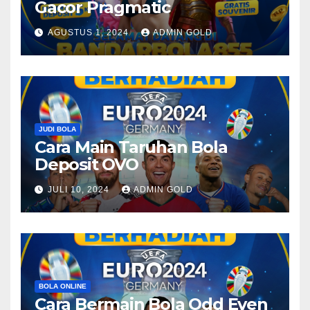
Gacor Pragmatic
AGUSTUS 1, 2024
ADMIN GOLD
JUDI BOLA
Cara Main Taruhan Bola
Deposit OVO
JULI 10, 2024
ADMIN GOLD
BOLA ONLINE
Cara Bermain Bola Odd Even